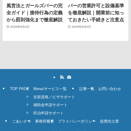
風営法とガールズバーの完
バーの営業許可と設備基準
全ガイド｜接待行為の定義
を徹底解説｜開業前に知っ
から罰則強化まで徹底解説
ておきたい手続きと注意点
2026年8月4日
2026年8月4日
TOP PAGE
Menu/サービス一覧
記事一覧
お問い合わせ
在留資格／ビザサポート
補助金申請サポート
民泊申請サポート
ごあいさつ
事務所概要
プライバシーポリシー
提携先士業