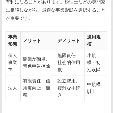
有利になることがあります。税理士などの専門家
に相談しながら、最適な事業形態を選択すること
が重要です。
事業
適用規
メリット
デメリット
形態
模
個人
無限責任、
小規
開業が簡単、
事業
社会的信用
模・初
青色申告控除
主
度
期段階
有限責任、信
設立費用、
中規模
法人
用度向上、節
複雑な手続
以上
税
き