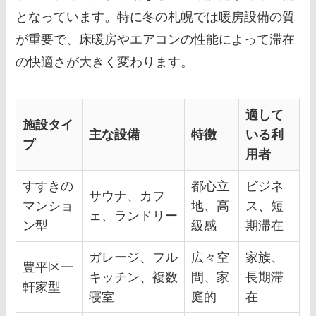
となっています。特に冬の札幌では暖房設備の質
が重要で、床暖房やエアコンの性能によって滞在
の快適さが大きく変わります。
適して
施設タイ
主な設備
特徴
いる利
プ
用者
すすきの
都心立
ビジネ
サウナ、カフ
マンショ
地、高
ス、短
ェ、ランドリー
ン型
級感
期滞在
ガレージ、フル
広々空
家族、
豊平区一
キッチン、複数
間、家
長期滞
軒家型
寝室
庭的
在