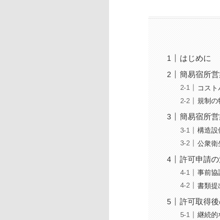
はじめに
簡易宿所営
コスト
規制の
簡易宿所営
構造設
公衆衛
許可申請の
事前協
書類提
許可取得後
継続的