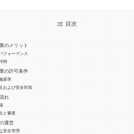
目次
業のメリット
パフォーマンス
特例
業の許可条件
備基準
生および安全対策
流れ
議
出と審査
の運営
な安全管理