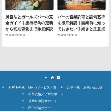
風営法とガールズバーの完
バーの営業許可と設備基準
全ガイド｜接待行為の定義
を徹底解説｜開業前に知っ
から罰則強化まで徹底解説
ておきたい手続きと注意点
2026年8月4日
2026年8月4日
TOP PAGE
Menu/サービス一覧
記事一覧
お問い合わせ
在留資格／ビザサポート
補助金申請サポート
民泊申請サポート