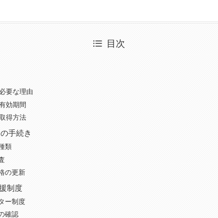
目次
が必要な理由
の有効期間
の取得方法
後の手続き
種類
査
格の更新
援制度
ター制度
の確認