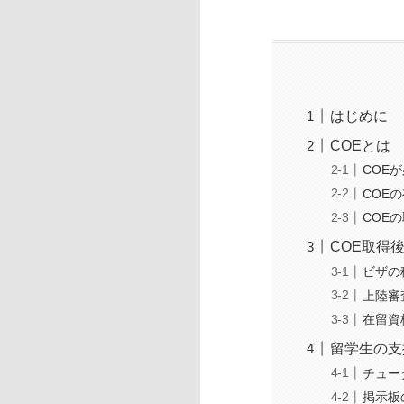
はじめに
COEとは
COE
COE
COE
COE取得
ビザの
上陸審
在留資
留学生の支
チュー
掲示板