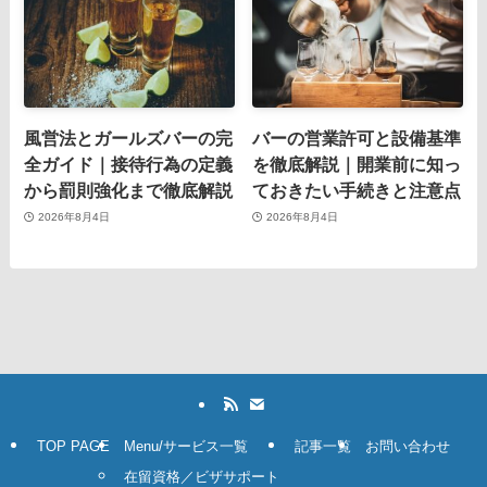
風営法とガールズバーの完
バーの営業許可と設備基準
全ガイド｜接待行為の定義
を徹底解説｜開業前に知っ
から罰則強化まで徹底解説
ておきたい手続きと注意点
2026年8月4日
2026年8月4日
TOP PAGE
Menu/サービス一覧
記事一覧
お問い合わせ
在留資格／ビザサポート