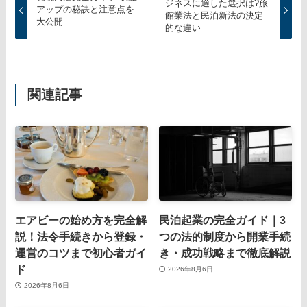
ジネスに適した選択は?旅
アップの秘訣と注意点を
館業法と民泊新法の決定
大公開
的な違い
関連記事
エアビーの始め方を完全解
民泊起業の完全ガイド｜3
説！法令手続きから登録・
つの法的制度から開業手続
運営のコツまで初心者ガイ
き・成功戦略まで徹底解説
ド
2026年8月6日
2026年8月6日