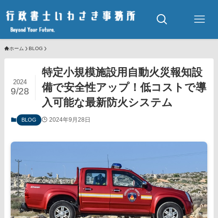
ホーム
BLOG
特定小規模施設用自動火災報知設
2024
備で安全性アップ！低コストで導
9/28
入可能な最新防火システム
2024年9月28日
BLOG