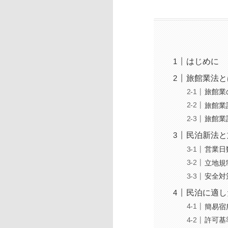
はじめに
旅館業法と
旅館業
旅館業
旅館業
民泊新法と
営業日
立地規
安全対
民泊に適し
簡易宿
許可基