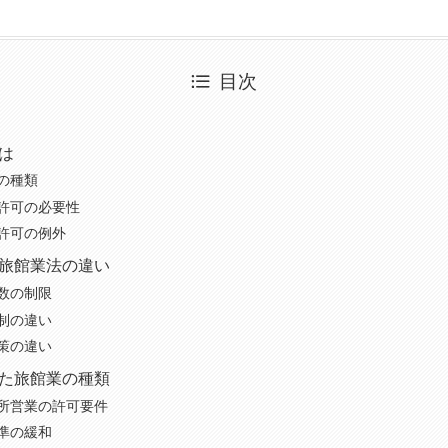
目次
は
の種類
許可の必要性
許可の例外
旅館業法の違い
数の制限
制の違い
策の違い
た旅館業の種類
所営業の許可要件
準の緩和