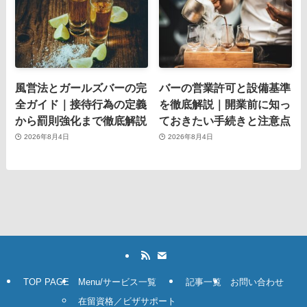
風営法とガールズバーの完
バーの営業許可と設備基準
全ガイド｜接待行為の定義
を徹底解説｜開業前に知っ
から罰則強化まで徹底解説
ておきたい手続きと注意点
2026年8月4日
2026年8月4日
TOP PAGE
Menu/サービス一覧
記事一覧
お問い合わせ
在留資格／ビザサポート