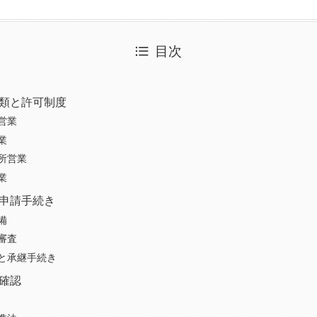
目次
類と許可制度
営業
業
所営業
業
申請手続き
備
審査
と承継手続き
確認