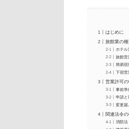
はじめに
旅館業の種
ホテル
旅館営
簡易宿
下宿営
営業許可の
事前準
申請と
変更届
関連法令の
消防法