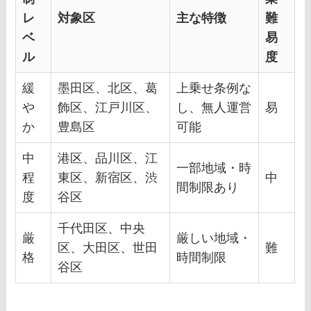
レ
対象区
主な特徴
難
ベ
易
ル
度
緩
墨田区、北区、葛
上乗せ条例な
や
飾区、江戸川区、
し、無人運営
易
か
豊島区
可能
中
港区、品川区、江
一部地域・時
程
東区、新宿区、渋
中
間制限あり
度
谷区
千代田区、中央
厳
厳しい地域・
区、大田区、世田
難
格
時間制限
谷区