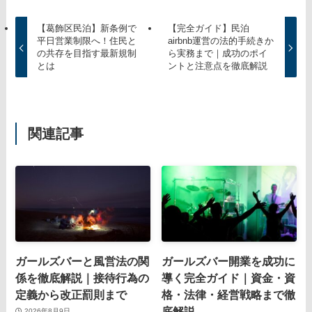
【葛飾区民泊】新条例で
【完全ガイド】民泊
平日営業制限へ！住民と
airbnb運営の法的手続きか
の共存を目指す最新規制
ら実務まで｜成功のポイ
とは
ントと注意点を徹底解説
関連記事
ガールズバーと風営法の関
ガールズバー開業を成功に
係を徹底解説｜接待行為の
導く完全ガイド｜資金・資
定義から改正罰則まで
格・法律・経営戦略まで徹
底解説
2026年8月9日