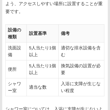
よう、アクセスしやすい場所に設置することが重
要です。
設備の
設置基準
備考
種類
洗面設
5人当たり1個
適切な排水設備を含
備
以上
む
5人当たり1個
換気設備の設置が必
便所
以上
要
シャワ
入浴に支障が生じな
適当な数
ー室
い程度
シャワー室については、入浴に支障が生じないよ