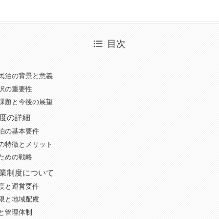
目次
民泊の背景と意義
択の重要性
課題と今後の展望
度の詳細
泊の基本要件
の特徴とメリット
ための戦略
業制度について
度と運営要件
限と地域配慮
と管理体制