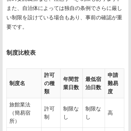
また、自治体によっては独自の条例でさらに厳し
い制限を設けている場合もあり、事前の確認が重
要です。
制度比較表
許可
申請
年間営
最低宿
制度名
の種
難易
業日数
泊日数
類
度
旅館業法
許可
制限な
制限な
（簡易宿
高
制
し
し
所）