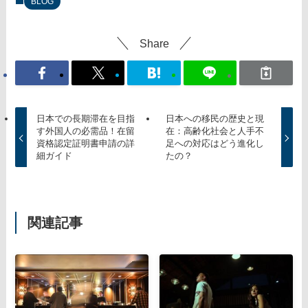
BLOG
Share
日本での長期滞在を目指
日本への移民の歴史と現
す外国人の必需品！在留
在：高齢化社会と人手不
資格認定証明書申請の詳
足への対応はどう進化し
細ガイド
たの？
関連記事