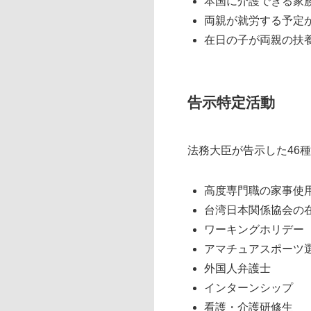
本国に介護できる家
両親が就労する予定
在日の子が両親の扶
告示特定活動
法務大臣が告示した46
高度専門職の家事使
台湾日本関係協会の
ワーキングホリデー
アマチュアスポーツ
外国人弁護士
インターンシップ
看護・介護研修生