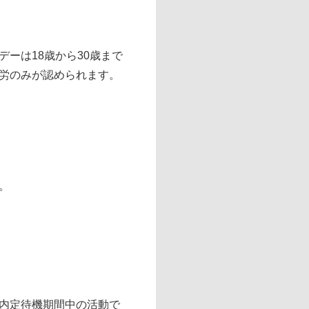
ーは18歳から30歳まで
労のみが認められます。
。
内定待機期間中の活動で