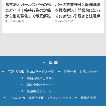
風営法とガールズバーの完
バーの営業許可と設備基準
全ガイド｜接待行為の定義
を徹底解説｜開業前に知っ
から罰則強化まで徹底解説
ておきたい手続きと注意点
2026年8月4日
2026年8月4日
TOP PAGE
Menu/サービス一覧
記事一覧
お問い合わせ
在留資格／ビザサポート
補助金申請サポート
民泊申請サポート
ごあいさつ
事務所概要
プライバシーポリシー
提携先士業