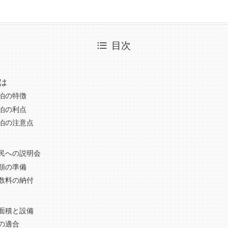
目次
は
泊の特徴
泊の利点
泊の注意点
民への説明会
類の準備
数料の納付
面積と設備
の適合