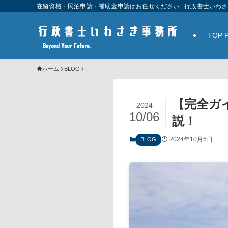
在留資格・民泊申請・補助金申請はお任せください | 行政書士いわ
TOP 
ホーム
BLOG
【完全ガ
2024
10/06
説！
2024年10月6日
BLOG