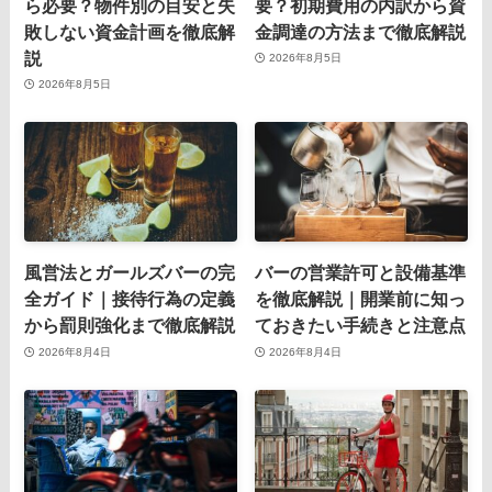
ら必要？物件別の目安と失
要？初期費用の内訳から資
敗しない資金計画を徹底解
金調達の方法まで徹底解説
説
2026年8月5日
2026年8月5日
風営法とガールズバーの完
バーの営業許可と設備基準
全ガイド｜接待行為の定義
を徹底解説｜開業前に知っ
から罰則強化まで徹底解説
ておきたい手続きと注意点
2026年8月4日
2026年8月4日