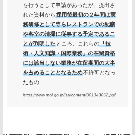
を行うとして申請があったが、提出さ
れた資料から
採用後最初の２年間は実
務研修として専らレストランでの配膳
や客室の清掃に従事する予定であるこ
とが判明した
ところ、これらの
「技
術・人文知識・国際業務」の在留資格
には該当しない業務が在留期間の大半
を占めることとなるため
不許可となっ
たもの
https://www.moj.go.jp/isa/content/001343662.pdf