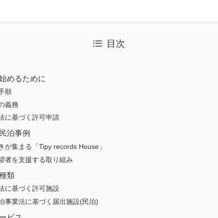
目次
始めるために
手順
の義務
法に基づく許可申請
民泊事例
が集まる「Tipy records House」
望者を支援する取り組み
種類
法に基づく許可施設
泊事業法に基づく届出施設(民泊)
ービス